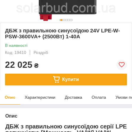
ДБЖ з правильною синусоїдою 24V LPE-W-
PSW-3600VA+ (2500Вт) 1-40A
В наявності
Код: 19410
Роздріб
22 025
₴
Купити
Опис
Характеристики
Доставка
Оплата
Умови п
Опис
ДБЖ з правильною синусоїдою серії LPE