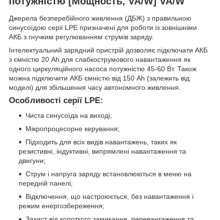
потужністю [Мощность, VA/W] VA/W
Джерела безперебійного живлення (ДБЖ) з правильною
синусоїдою серії LPE призначені для роботи із зовнішніми
АКБ з гнучким регулюванням струмів заряду.
Інтелектуальний зарядний пристрій дозволяє підключати АКБ
з ємністю 20 Ah для слабкострумового навантаження як
одного циркуляційного насоса потужністю 45-60 Вт. Також
можна підключити АКБ ємністю від 150 Ah (залежить від
моделі) для збільшення часу автономного живлення.
Особливості серії LPE:
Чиста синусоїда на виході;
Мікропроцесорне керування;
Підходить для всіх видів навантажень, таких як
резистивні, індуктивні, випрямлені навантаження та
двигуни;
Струм і напруга заряду встановлюються в меню на
передній панелі;
Відключення, що настроюється, без навантаження і
режим енергозбереження;
Захист від короткого замикання, перевантаження та