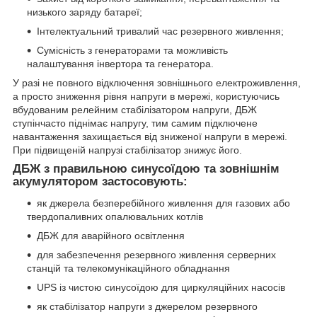
низького заряду батареї;
Інтелектуальний тривалий час резервного живлення;
Сумісність з генераторами та можливість
налаштування інвертора та генератора.
У разі не повного відключення зовнішнього електроживлення,
а просто зниження рівня напруги в мережі, користуючись
вбудованим релейним стабілізатором напруги, ДБЖ
ступінчасто піднімає напругу, тим самим підключене
навантаження захищається від зниженої напруги в мережі.
При підвищеній напрузі стабілізатор знижує його.
ДБЖ з правильною синусоїдою та зовнішнім
акумулятором застосовують:
як джерела безперебійного живлення для газових або
твердопаливних опалювальних котлів
ДБЖ для аварійного освітлення
для забезпечення резервного живлення серверних
станцій та телекомунікаційного обладнання
UPS із чистою синусоїдою для циркуляційних насосів
як стабілізатор напруги з джерелом резервного