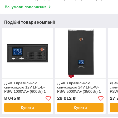
Всі умови повернення
Подібні товари компанії
ДБЖ з правильною
ДБЖ з правильною
ДБЖ
синусоїдою 12V LPE-B-
синусоїдою 24V LPE-W-
сину
PSW-1000VA+ (600Вт) 1-
PSW-5000VA+ (3500Вт) 1-
PSW-
25A
50A
60A
8 045
29 012
27 
₴
₴
Купити
Купити