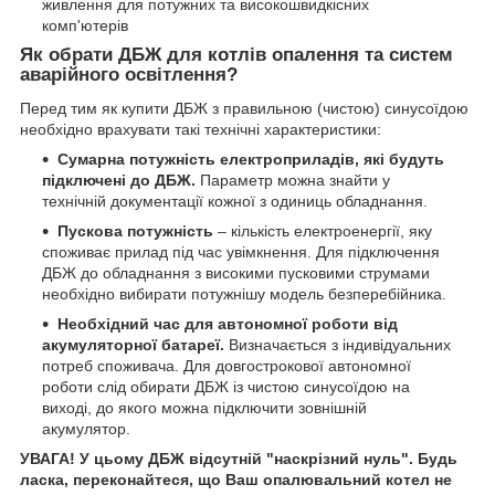
живлення для потужних та високошвидкісних
комп'ютерів
Як обрати ДБЖ для котлів опалення та систем
аварійного освітлення?
Перед тим як купити ДБЖ з правильною (чистою) синусоїдою
необхідно врахувати такі технічні характеристики:
Сумарна потужність електроприладів, які будуть
підключені до ДБЖ.
Параметр можна знайти у
технічній документації кожної з одиниць обладнання.
Пускова потужність
– кількість електроенергії, яку
споживає прилад під час увімкнення. Для підключення
ДБЖ до обладнання з високими пусковими струмами
необхідно вибирати потужнішу модель безперебійника.
Необхідний час для автономної роботи від
акумуляторної батареї.
Визначається з індивідуальних
потреб споживача. Для довгострокової автономної
роботи слід обирати ДБЖ із чистою синусоїдою на
виході, до якого можна підключити зовнішній
акумулятор.
УВАГА! У цьому ДБЖ відсутній "наскрізний нуль". Будь
ласка, переконайтеся, що Ваш опалювальний котел не