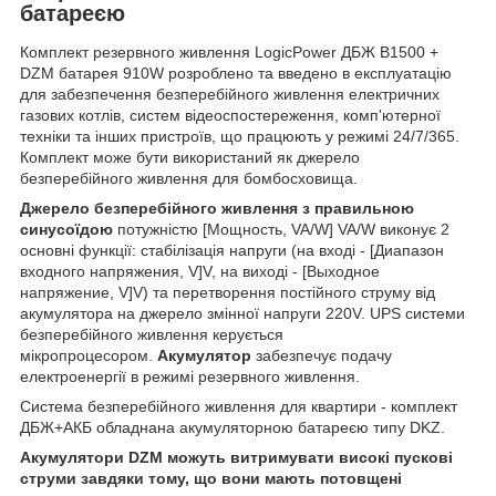
батареєю
Комплект резервного живлення LogicPower ДБЖ B1500 +
DZM батарея 910W розроблено та введено в експлуатацію
для забезпечення безперебійного живлення електричних
газових котлів, систем відеоспостереження, комп'ютерної
техніки та інших пристроїв, що працюють у режимі 24/7/365.
Комплект може бути використаний як джерело
безперебійного живлення для бомбосховища.
Джерело безперебійного живлення з правильною
синусоїдою
потужністю [Мощность, VA/W] VA/W виконує 2
основні функції: стабілізація напруги (на вході - [Диапазон
входного напряжения, V]V, на виході - [Выходное
напряжение, V]V) та перетворення постійного струму від
акумулятора на джерело змінної напруги 220V. UPS системи
безперебійного живлення керується
мікропроцесором.
Акумулятор
забезпечує подачу
електроенергії в режимі резервного живлення.
Система безперебійного живлення для квартири - комплект
ДБЖ+АКБ обладнана акумуляторною батареєю типу DKZ.
Акумулятори DZM можуть витримувати високі пускові
струми завдяки тому, що вони мають потовщені