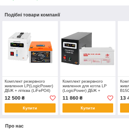
Подібні товари компанії
Комплект резервного
Комплект резервного
Комп
живлення LP(LogicPower)
живлення для котла LP
живл
ДБЖ + літієва (LiFePO4)
(LogicPower) ДБЖ +
B150
батарея (UPS В500 + АКБ
гелева батарея (UPS
бата
12 500
11 860
13 
₴
₴
LiFePO4 410W)
B500VA + АКБ GL 900W)
Купити
Купити
Про нас